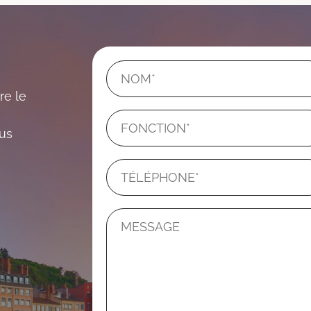
re le
ous