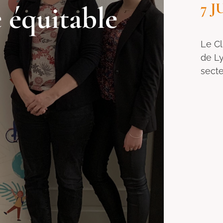
7 J
e équitable
Le Cl
de Ly
secte