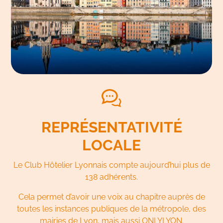
REPRÉSENTATIVITÉ
LOCALE
Le Club Hôtelier Lyonnais compte aujourd’hui plus de
138 adhérents.
Cela permet d’avoir une voix au chapitre auprès de
toutes les instances publiques de la métropole, des
mairies de Lyon, mais aussi ONLYLYON.