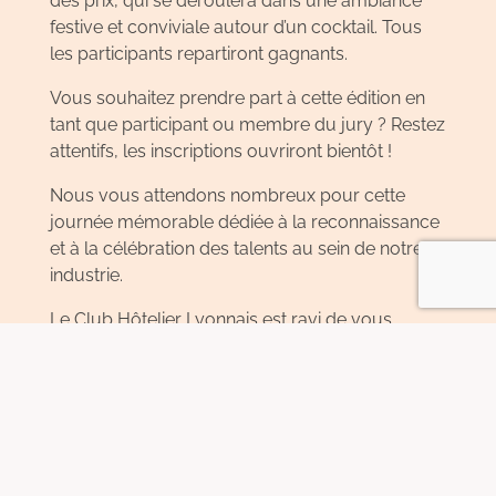
des prix, qui se déroulera dans une ambiance
festive et conviviale autour d’un cocktail. Tous
les participants repartiront gagnants.
Vous souhaitez prendre part à cette édition en
tant que participant ou membre du jury ? Restez
attentifs, les inscriptions ouvriront bientôt !
Nous vous attendons nombreux pour cette
journée mémorable dédiée à la reconnaissance
et à la célébration des talents au sein de notre
industrie.
Le Club Hôtelier Lyonnais est ravi de vous
annoncer que l’un des membres de son bureau
siège au Conseil d’Administration d’ONLY LYON
Tourisme et Congrès.