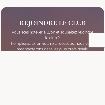
REJOINDRE LE CLUB
Vous êtes hôtelier à Lyon et souhaitez rejoindre
le club ?
Remplissez le formulaire ci-dessous, nous vous
recontacterons dans les plus brefs délais.